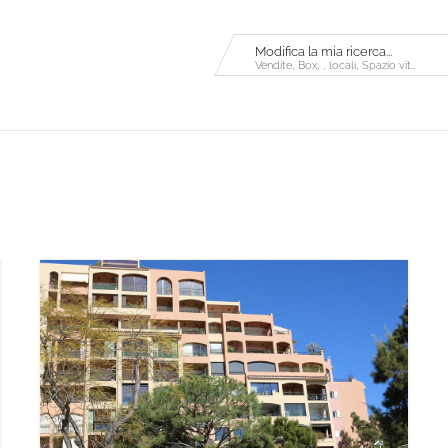
Modifica la mia ricerca...
Vendite, Box, , locali, Spazio vitale →Mq