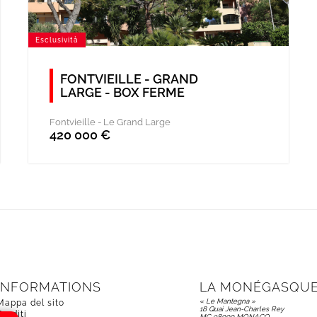
Esclusività
FONTVIEILLE - GRAND
LARGE - BOX FERME
Fontvieille -
Le Grand Large
420 000 €
INFORMATIONS
LA MONÉGASQUE
« Le Mantegna »
Mappa del sito
18 Quai Jean-Charles Rey
Crediti
MC 98000 MONACO