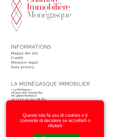
INFORMATIONS
Mappa del sito
Crediti
Menzioni legali
Data privacy
LA MONÉGASQUE IMMOBILIER
« Le Mantegna »
18 Quai Jean-Charles Rey
MC 98000 MONACO
+377 92.05.28.80
Tel.
Questo sito fa uso di cookies e ti
SEGUICI
consente di decidere se accettarli o
rifiutarli