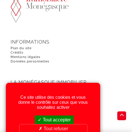
INFORMATIONS
Plan du site
Crédits
Mentions légales
Données personnelles
LA MONÉGASQUE IMMOBILIER
« Le Mantegna »
18 Quai Jean-Charles Rey
MC 98000 MONACO
Ce site utilise des cookies et vous
+377 92.05.28.80
Tel.
donne le contrôle sur ceux que vous
souhaitez activer
NOUS SUIVRE
Tout accepter
Tout refuser